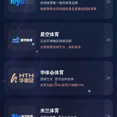
新杯”职工运动会精彩锦集
超燃70秒，速来围观体育竞猜官网·
置顶
2024-10-12
（中国）官方网站“创新杯”职工运动
1
<
>
会开幕式
联系方式
电话：0731-89088401
邮箱：hnbqgf@flyskyintl.com
监管电话：0731-89088401
地址：长沙经济技术开发区泉塘街道漓湘东路9号
行政中心101室10楼
体育竞猜官
关于我们
相关资讯
党建群团
产品研发
网·（中