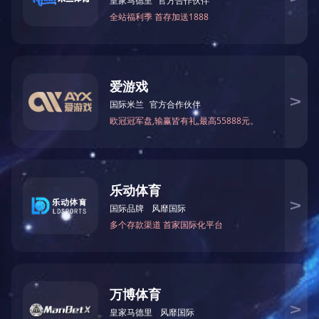
娄底、永州。2004年，由省国防科工局划归省国资委监管；2019
年，体育竞猜官网·（中国）官方网站集团与湖南新天地集团整合
组建湖南湘科控股集团有限公司，同年12月正式变更成为湘科集
团下属全资一级子公司，2021年12月，集团整体变更为股份公
司。
基层动态
更多介绍 +