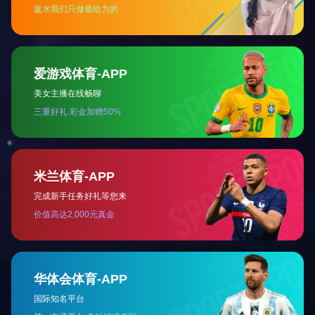
联系方式
电话：0731-89088401
邮箱：hnbqgf@flyskyintl.com
监管电话：0731-89088401
地址：长沙经济技术开发区泉塘街道漓湘东路9号
行政中心101室10楼
体育竞猜官
关于我们
相关资讯
党建群团
产品研发
网·（中