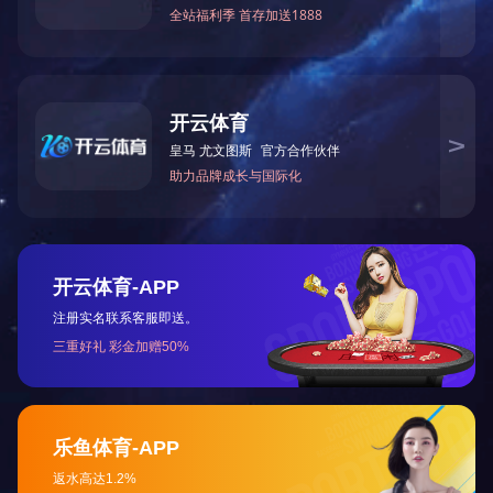
秦志军带队赴体育竞猜官网·（中国）官方网站建华公司
喜报！体育竞猜官网·（中国）官方网站建华公司
2026-04-30
督导检查安全生产工作
丁勇荣获2026年全国五一劳动奖章
建华公司召开“聚力建华”党建品牌创建工作启动
2026-04-24
会暨“平凡之光”主题宣传工作动员会
以技保安 协同护航 ——光电科技圆满完成弹药试
2026-04-17
验保障任务
喜报｜国家级认定！湖南电科院检测集团有限公
2026-04-07
司成功入选第七批国家级产业技术基础公共服务
以热血赴温暖！ 建华公司党委组织开展公益献血
2026-04-07
平台
活动
体育竞猜官网·（中国）官方网站组织开展2025年
2026-04-01
度各子公司系列考核测评会议
“需求即号令”——紧急排爆
2026-03-27
产品介绍
更多介绍 +