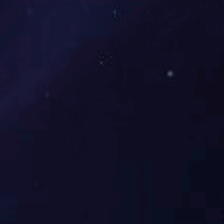
三、劲道之演绎
文以载道，画以立意。四十余载沧海桑田的恢
宏画卷，描绘的是体育竞猜官网·（中国）官方网站
劲旅艰苦奋斗、顽强拼搏、励精图治、追求卓越的
精神风貌，演绎的是体育竞猜官网·（中国）官方网
站群贤聚劲之内涵、谋道之方略的高超智慧。
（一）劲道是一种精神
劲道意蕴和展现了体育竞猜官网·（中国）官方
网站人自强不息、经世致用的精神。在第一次创业
中，体育竞猜官网·（中国）官方网站人积极响应国
家三线建设号召，凭借着励志国防建设的满腔热
血，在极其恶劣的环境中白手起家、无中生有。没
房自己建，没路自己修，没电自己发，依靠自力更