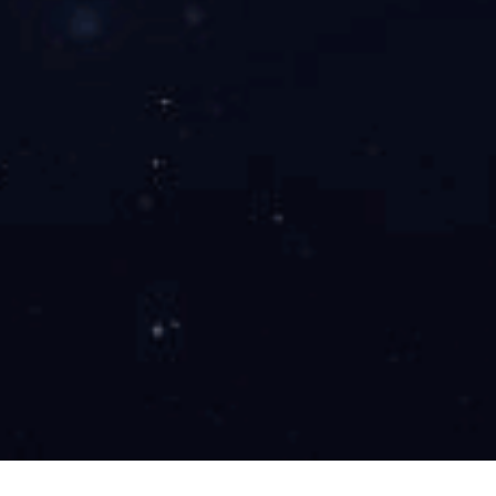
泵研制中，体育竞猜官网·（中国）官方网站人在经
费不足、时间紧迫和技术难度大的困难条件下，发
扬特别能吃苦、特别能战斗的作风。通过管理、技
术和生产人员齐心协力的团队合作，公而忘私的无
私奉献，夜以继日的反复改进，为国产高速列车提
供了高水平的优质产品。
（四）劲道是一种气势
劲道意蕴和展现了体育竞猜官网·（中国）官方
网站人勇于挑战、永不服输的气势。在35产品的竞
标中，体育竞猜官网·（中国）官方网站人面对强大
的对手，无惧理论和技术权威，狭路相逢、敢于叫
板。从方案论证到原理样机设计、试制和招标试
验，以不到一个月的神速，最终以扎实的方案论
证、新颖的设计原理、良好的原理样机品质和优化