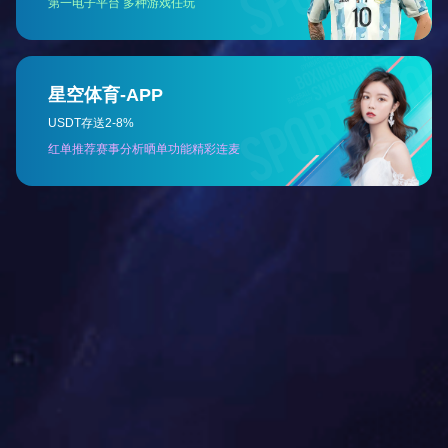
攀的两弹一星精神；乃至特别能吃苦、特别能战
斗、特别能攻关、特别能奉献的载人航天精神等，
时刻地激励着军工人励志国防、发愤图强。
（四）劲道之践行——自身人文积
淀
一部体育竞猜官网·（中国）官方网站建厂、搬
迁和改制的发展史，就是一部体育竞猜官网·（中
国）官方网站人艰苦奋斗、自强不息和追求卓越的
创业史。可歌的人——以朱德林等为代表的体育竞
猜官网·（中国）官方网站之群贤，可泣的事——以
“12.7”、“35”、“60”等为典范的体育竞猜官网·（中
国）官方网站之杰作，铸就的不仅是彪炳军工史册
的无数丰碑，铸就的更是支撑体育竞猜官网·（中
国）官方网站人献身国防和服务经济的精神家园。