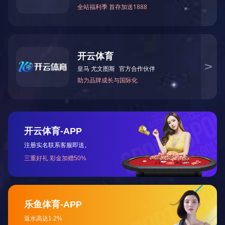
湖湘文化之养分，根植于军工文化之沃土，更秉承
于自身践履笃行之积淀。
（一）劲道之根基——中华传统文
化
中华传统文化不仅展示了一幕壮丽的历史画
卷，更构筑了一座神秘的文化殿堂。四书五经等文
化典籍浩如烟海，堪称群经之首、大道之源的《易
经》更是博大精深。天行健，君子以自强不息的奋
发精神；地势坤，君子以厚德载物的宽容精神；上
顺天命，下应人心的变革精神；君子以思患而豫防
之的忧患意识，既是启迪民族智慧之源，更是激发
炎黄子孙驾雷鞭庭的民族之魂。
（二）劲道之养分——湖湘本土文
化