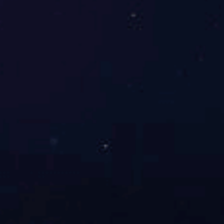
生和艰苦奋斗，硬是在荒芜的大山深处实现当年建
厂和投产的雄心壮志。
（二）劲道是一种智慧
劲道意蕴和展现了体育竞猜官网·（中国）官方
网站人崇尚科学、开物成务的智慧。在12.7产品研
制中，体育竞猜官网·（中国）官方网站人在既无资
金更无设备和材料的艰苦条件下，简单地依靠“算加
验”与“画加打”结合的科研方法，开创了将“气吹式”
自动原理首次应用于大口径机枪之先河。研制出结
构新颖、造型优美、性能良好和战技指标优越的新
型产品。
（三）劲道是一种风格
劲道意蕴和展现了体育竞猜官网·（中国）官方
网站人求真务实、真抓实干的风格。在电力机车油