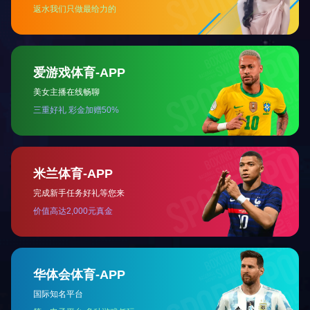
公 示
联系方式
电话：0731-89088401
邮箱：hnbqgf@flyskyintl.com
监管电话：0731-89088401
地址：长沙经济技术开发区泉塘街道漓湘东路9号
行政中心101室10楼
体育竞猜官
关于我们
相关资讯
党建群团
产品研发
网·（中
国）官方网
站
投资者关系
体育竞猜官
人力资源
信息公开
网·（中
国）官方网
站