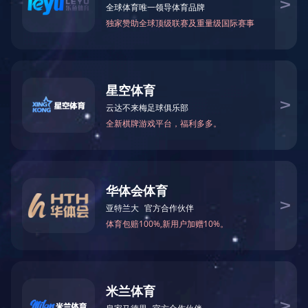
“需求即号令”——紧急排爆
发布时间：2026-03-27 16:54
“需求即号令”。3月25日夜，体育竞猜官
网·（中国）官方网站光电科技公司得知某部
训练场出现哑弹，要求于26日上午9点前排
除。
体育竞猜官网·（中国）官方网站光电“激
光排爆国防动员专业保障分队”接到号令，立
即履行排爆职责。由龚焘队长带队，连夜冒