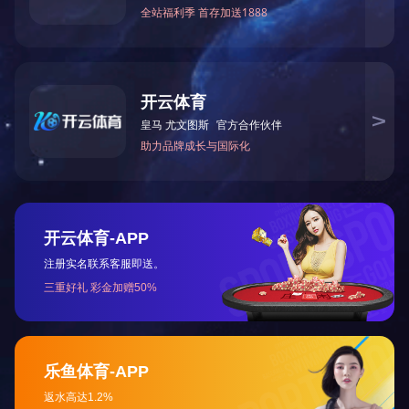
湖南电科院检测集团有限公司招聘公告
置顶
2023-11
公示
置顶
2023-10
体育竞猜官网·（中国）官方网站 市场化选聘
体育竞猜官网·（中国）官方网站东升机械制
造有限公司总经理 公告
置顶
2023-10
转载| 湖南湘科控股集团有限公司关于公布假
冒国企行为举报方式的公告
置顶
2023-10
公示
置顶
2023-07