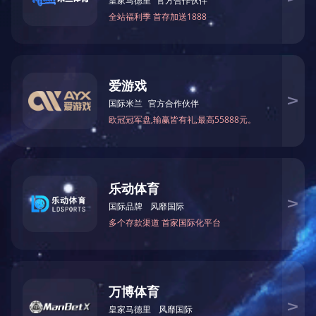
雨驱车6小时赶赴出现哑弹的现场，采用体育
竞猜官网·（中国）官方网站光电研制的“200
0瓦便携式激光销毁装置”，远距离遥控、安
全高效、彻底销毁了哑弹，为正常开展训练
提供了有力的保障。
相关新闻
最新动态
置顶
2023-11